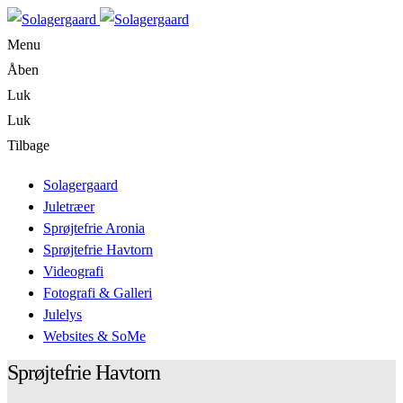
Menu
Åben
Luk
Luk
Tilbage
Solagergaard
Juletræer
Sprøjtefrie Aronia
Sprøjtefrie Havtorn
Videografi
Fotografi & Galleri
Julelys
Websites & SoMe
Sprøjtefrie Havtorn