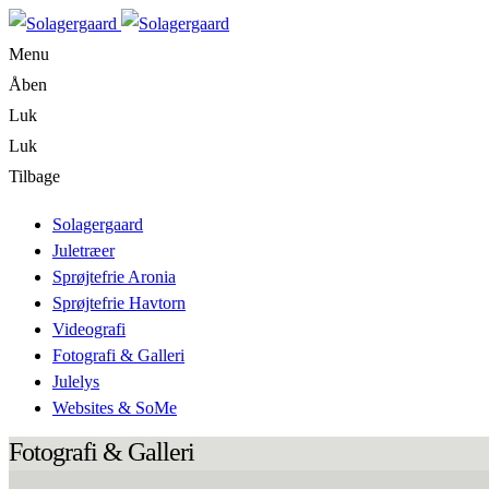
Menu
Åben
Luk
Luk
Tilbage
Solagergaard
Juletræer
Sprøjtefrie Aronia
Sprøjtefrie Havtorn
Videografi
Fotografi & Galleri
Julelys
Websites & SoMe
Fotografi & Galleri