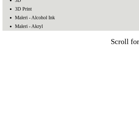
3D
3D Print
Maleri - Alcohol Ink
Maleri - Akryl
Scroll for