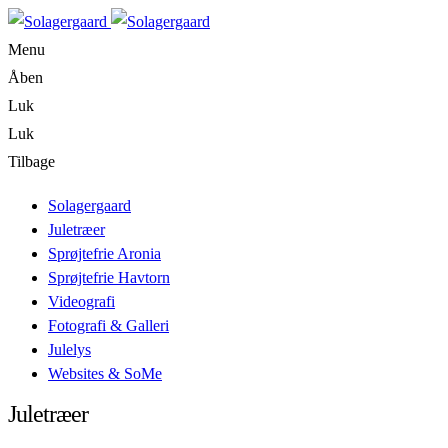
Menu
Åben
Luk
Luk
Tilbage
Solagergaard
Juletræer
Sprøjtefrie Aronia
Sprøjtefrie Havtorn
Videografi
Fotografi & Galleri
Julelys
Websites & SoMe
Juletræer