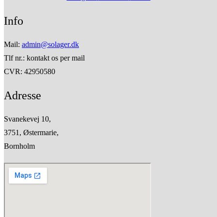
Info
Mail:
admin@solager.dk
Tlf nr.: kontakt os per mail
CVR: 42950580
Adresse
Svanekevej 10,
3751, Østermarie,
Bornholm