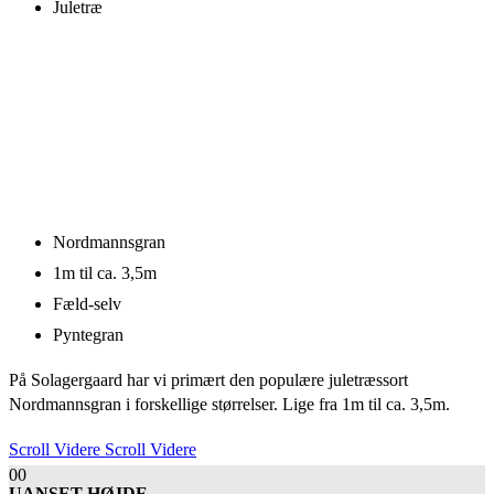
Juletræ
Nordmannsgran
1m til ca. 3,5m
Fæld-selv
Pyntegran
På Solagergaard har vi primært den populære juletræssort
Nordmannsgran i forskellige størrelser. Lige fra 1m til ca. 3,5m.
Scroll Videre
Scroll Videre
00
UANSET HØJDE